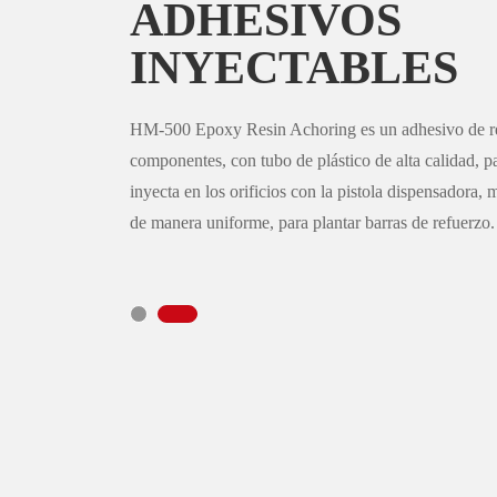
ADHESIVOS
INYECTABLES
Tipo: HM-500
Volumen: 390ml
Proporción de mezcla: 3: 1
Color: rojo o negro
Densidad: 1.5 ± 0.1g / cm³
Embalaje: 30 cartuchos / caja