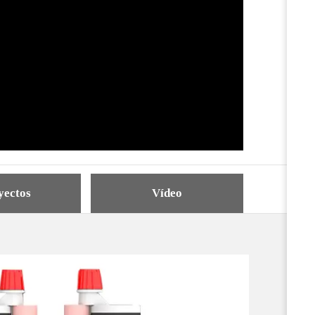
yectos
Vídeo