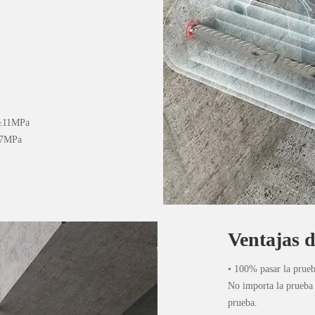
n ≥11MPa
≥17MPa
Ventajas d
• 100% pasar la prueb
No importa la prueba 
prueba.