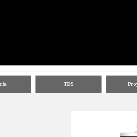
ría
TDS
Pro