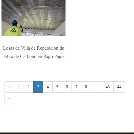
Losas de Villa de Reparación de
Fibra de Carbono en Pago Pago
«
1
2
3
4
5
6
7
8
...
43
44
»