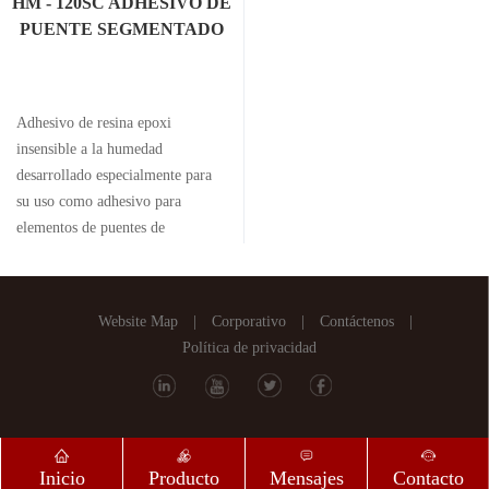
HM - 120SC ADHESIVO DE
PUENTE SEGMENTADO
Adhesivo de resina epoxi
insensible a la humedad
desarrollado especialmente para
su uso como adhesivo para
elementos de puentes de
segmentos prefabricados.
Website Map
|
Corporativo
|
Contáctenos
|
Política de privacidad
Inicio
Producto
Mensajes
Contacto